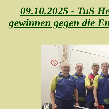
09.10.2025 - TuS He
gewinnen gegen die E