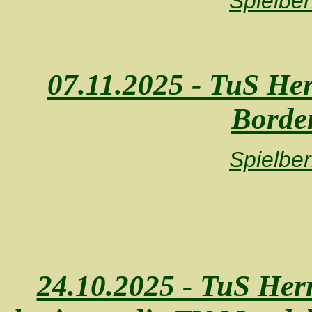
Spielberi
07.11.2025 - TuS Her
Borde
Spielberi
24.10.2025 - TuS Her