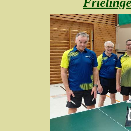
Frieling