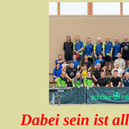
Dabei sein ist al