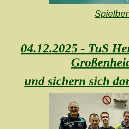
Spielberi
04.12.2025 - TuS He
Großenheid
und sichern sich dam