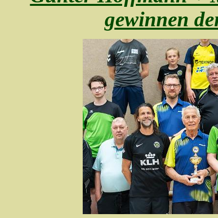
gewinnen de